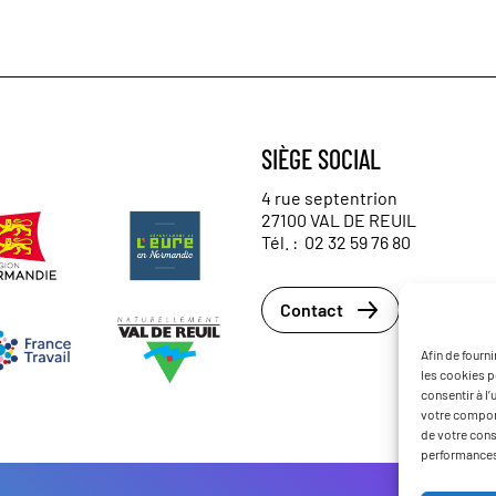
SIÈGE SOCIAL
4 rue septentrion
27100 VAL DE REUIL
Tél. :
02 32 59 76 80
Contact
Afin de fourn
les cookies p
consentir à l
votre comport
de votre cons
performances