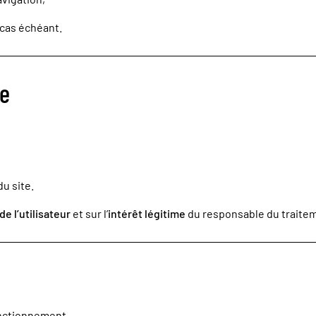
cas échéant.
le
u site.
 l’utilisateur
et sur l’
intérêt légitime
du responsable du traite
onctionnement.