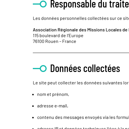
Responsable du trait
Les données personnelles collectées sur ce site
Association Régionale des Missions Locales d
115 boulevard de l’Europe
76100 Rouen – France
Données collectées
Le site peut collecter les données suivantes lors
nom et prénom,
adresse e-mail,
contenu des messages envoyés via les formul
adresse IP et données techniques liées à la n