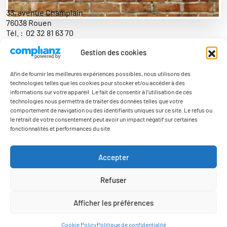
33, avenue Champlain
76038 Rouen
Tél. :
02 32 81 63 70
Gestion des cookies
Contact
Afin de fournir les meilleures expériences possibles, nous utilisons des
technologies telles que les cookies pour stocker et/ou accéder à des
informations sur votre appareil. Le fait de consentir à l’utilisation de ces
technologies nous permettra de traiter des données telles que votre
comportement de navigation ou des identifiants uniques sur ce site. Le refus ou
le retrait de votre consentement peut avoir un impact négatif sur certaines
fonctionnalités et performances du site
Actualités
Accepter
Contact
Refuser
Mentions légales
Politique de confidentialité
Afficher les préférences
© 2026 Association Régionale des Misions Locales Normandie. Tous droits réservés.
Cookie Policy
Politique de confidentialité