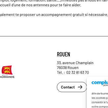
ccueil d’
une de nos antennes
pour te faire aider.
également te proposer un accompagnement gratuit si nécessaire
ROUEN
33, avenue Champlain
76038 Rouen
Tél. :
02 32 81 63 70
Contact
Afin de fourn
les cookies p
consentir à l
votre comport