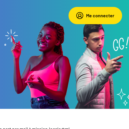
Me connecter
e part par mail à
mission.locale@ml-