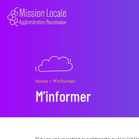
Home
»
M’informer
M’informer
Si tu as une question sur n’importe quel sujet (e