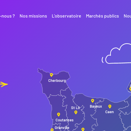
-nous ?
Nos missions
L’observatoire
Marchés publics
Nou
Cherbourg
Bayeux
St Lô
Caen
Coutances
Granville