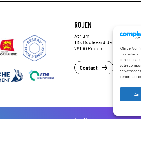
ROUEN
Atrium
115, Boulevard de l'Europe
76100 Rouen
Afin de fourn
les cookies p
consentir à l
votre comport
Contact
de votre cons
performances
Ac
Actualités
Mentions légales
 droits réservés.