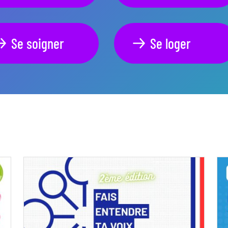
Se soigner
Se loger