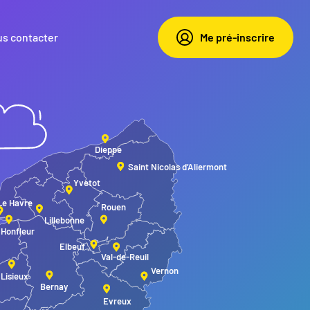
s contacter
Me pré-inscrire
Dieppe
Saint Nicolas d’Aliermont
Yvetot
Le Havre
Rouen
Lillebonne
Honfleur
Elbeuf
Val-de-Reuil
Vernon
Lisieux
Bernay
Evreux