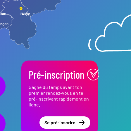
ntan
L’Aigle
ençon
Pré-inscription
Gagne du temps avant ton
premier rendez-vous en te
pré-inscrivant rapidement en
ligne.
Se pré-inscrire