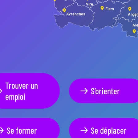
Vire
Flers
Avranches
Arge
Al
Trouver un
S’orienter
emploi
Se former
Se déplacer