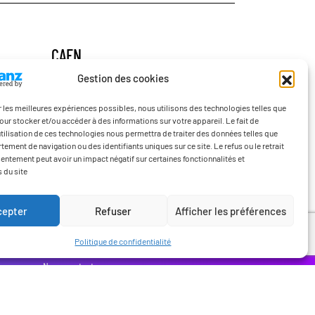
CAEN
Gestion des cookies
320 quartier du Val
14200 Hérouville-Saint-Clair
Tél. :
02 31 95 06 06
ir les meilleures expériences possibles, nous utilisons des technologies telles que
our stocker et/ou accéder à des informations sur votre appareil. Le fait de
’utilisation de ces technologies nous permettra de traiter des données telles que
ement de navigation ou des identifiants uniques sur ce site. Le refus ou le retrait
Contact
entement peut avoir un impact négatif sur certaines fonctionnalités et
 du site
cepter
Refuser
Afficher les préférences
Politique de confidentialité
Nous contacter
Politique de confidentialité