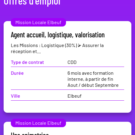
Offres d'emploi
Mission Locale Elbeuf
Agent accueil, logistique, valorisation
Les Missions : Logistique (30%) ⮚ Assurer la
réception et…
Type de contrat
CDD
Durée
6 mois avec formation
interne, à partir de fin
Aout / début Septembre
Ville
Elbeuf
Mission Locale Elbeuf