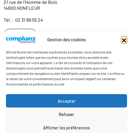
21 rue de l'Homme de Bois
14600 HONFLEUR
Tél. :
02 31 89 55 24
Contact
Gestion des cookies
Afin de fournir les meilleures expériences possibles, nous utilisons des
technologies telles que les cookies pour stocker et/ou accéder à des
informations sur votre appareil. Le fait de consentir à l’utilisation de ces
technologies nous permettra de traiter des données telles que votre
comportement de navigation ou des identifiants uniques sur ce site. Le refus ou
le retrait de votre consentement peut avoir un impact négatif sur certaines
fonctionnalités et performances du site
Actualités
Contact
Accepter
Mentions légales
Refuser
Politique de confidentialité du site web
Politique de confidentialité Mission Locale Baie de Seine
Afficher les préférences