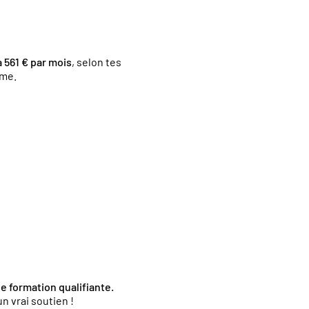
à 561 € par mois
, selon tes
mme.
 formation qualifiante.
n vrai soutien !