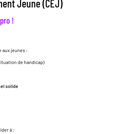
ment Jeune (CEJ)
pro !
 aux jeunes :
situation de handicap)
el solide
aider à :