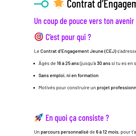
Contrat d’Engage
Un coup de pouce vers ton avenir 
C’est pour qui ?
Le
Contrat d’Engagement Jeune (CEJ)
s’adresse
Âgés de
16 à 25 ans
(jusqu’à
30 ans
si tu es en 
Sans emploi
,
ni en formation
Motivés pour construire un
projet professionn
En quoi ça consiste ?
Un
parcours personnalisé
de
6 à 12 mois
, pour t’