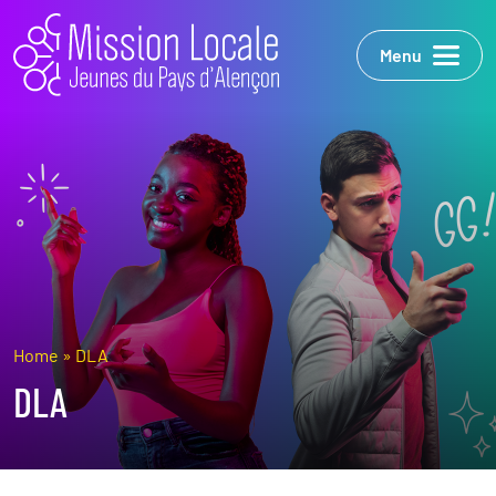
Menu
Home
»
DLA
DLA