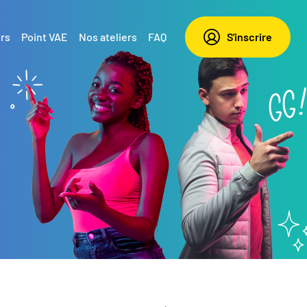
rs
Point VAE
Nos ateliers
FAQ
S'inscrire