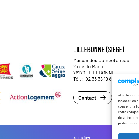
LILLEBONNE (SIÈGE)
Maison des Compétences
2 rue du Manoir
76170 LILLEBONNE
Tél. :
02 35 38 19 89
Afin de fourn
Contact
les cookies p
consentir à l
votre comport
de votre cons
performances
Actualités