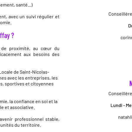
gement, santé...)
Conseillère
t, avec un suivi régulier et
nomie.
D
ffay ?
corin
 de proximité, au cœur du
fficacement aux besoins des
 Locale de Saint-Nicolas-
nes avec les entreprises, les
N
es, sportives et citoyennes
Conseillère
ie, la confiance en soi et la
Lundi - Me
le et associative.
natahl
avenir professionnel stable,
tunités du territoire.