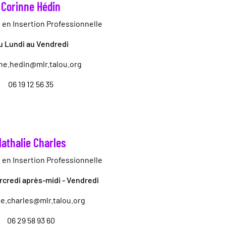
Corinne Hédin
 en Insertion Professionnelle
u Lundi au Vendredi
ne.hedin@mlr.talou.org
06 19 12 56 35
athalie Charles
 en Insertion Professionnelle
rcredi après-midi - Vendredi
ie.charles@mlr.talou.org
06 29 58 93 60