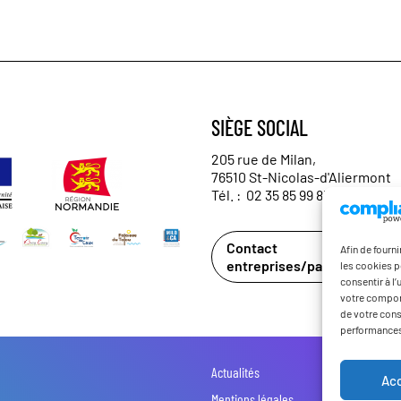
SIÈGE SOCIAL
205 rue de Milan,
76510 St-Nicolas-d'Aliermont
Tél. :
02 35 85 99 85
Contact
Afin de fourn
entreprises/partenaires
les cookies p
consentir à l
votre comport
de votre cons
performances
Actualités
Ac
Mentions légales